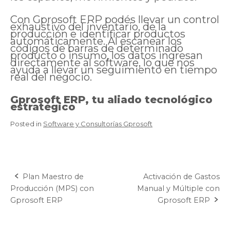
Con Gprosoft ERP podés llevar un control
exhaustivo del inventario, de la
producción e identificar productos
automáticamente. Al escanear los
códigos de barras de determinado
producto o insumo, los datos ingresan
directamente al software, lo que nos
ayuda a llevar un seguimiento en tiempo
real del negocio.
Gprosoft ERP, tu aliado tecnológico
estratégico
Posted in
Software y Consultorías Gprosoft
Plan Maestro de
Activación de Gastos
Post
Producción (MPS) con
Manual y Múltiple con
navigation
Gprosoft ERP
Gprosoft ERP