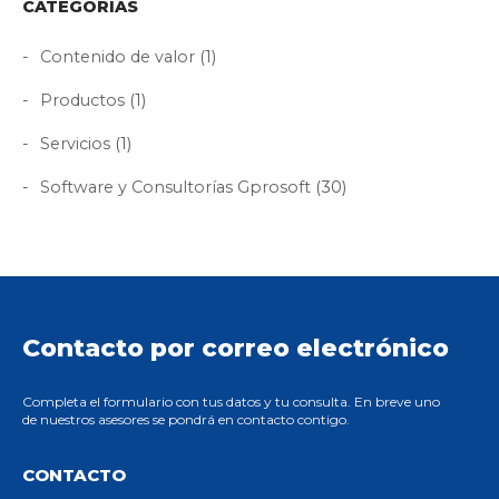
CATEGORÍAS
Contenido de valor
(1)
Productos
(1)
Servicios
(1)
Software y Consultorías Gprosoft
(30)
Contacto por correo electrónico
Completa el formulario con tus datos y tu consulta. En breve uno
de nuestros asesores se pondrá en contacto contigo.
CONTACTO