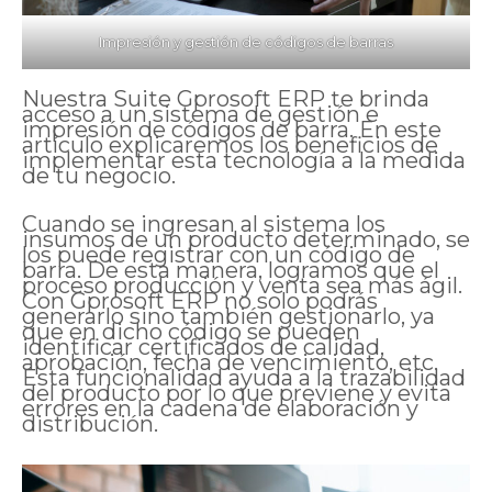
Impresión y gestión de códigos de barras
Nuestra Suite Gprosoft ERP te brinda
acceso a un sistema de gestión e
impresión de códigos de barra. En este
artículo explicaremos los beneficios de
implementar esta tecnología a la medida
de tu negocio.
Cuando se ingresan al sistema los
insumos de un producto determinado, se
los puede registrar con un código de
barra. De esta manera, logramos que el
proceso producción y venta sea más ágil.
Con Gprosoft ERP no solo podrás
generarlo sino también gestionarlo, ya
que en dicho código se pueden
identificar certificados de calidad,
aprobación, fecha de vencimiento, etc.
Esta funcionalidad ayuda a la trazabilidad
del producto por lo que previene y evita
errores en la cadena de elaboración y
distribución.